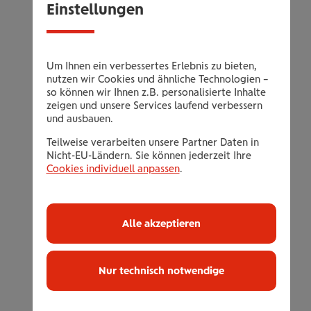
Einstellungen
Herzultraschall
Ruhe EKG
Lungenfunktionstest inklusive
Um Ihnen ein verbessertes Erlebnis zu bieten,
Sauerstoffsättigung
nutzen wir Cookies und ähnliche Technologien –
so können wir Ihnen z.B. personalisierte Inhalte
Ergometrie
zeigen und unsere Services laufend verbessern
Bei Bedarf arterielle Blutgasanalyse
und ausbauen.
Befundbesprechung mit eventuellen
Teilweise verarbeiten unsere Partner Daten in
Empfehlungen für weitere Behandlungen
Nicht-EU-Ländern. Sie können jederzeit Ihre
Cookies individuell anpassen
.
und Befundbericht
Bitte übermitteln Sie uns den
Alle akzeptieren
angeforderten Gutschein mit der
saldierten Honorarnote auf der die
Leistungsposition Long-COVID-
Nur technisch notwendige
Screening vermerkt ist, und geben Sie uns
Ihre Kontodaten bekannt.