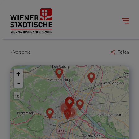
Vorsorge
Teilen
+
-
10
6
5