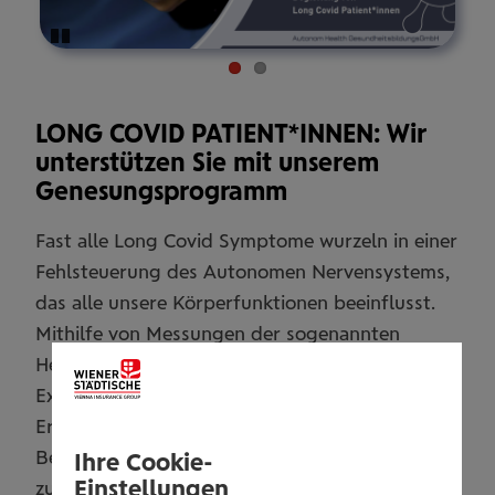
Pause
LONG COVID PATIENT*INNEN: Wir
unterstützen Sie mit unserem
Genesungsprogramm
Fast alle Long Covid Symptome wurzeln in einer
Fehlsteuerung des Autonomen Nervensystems,
das alle unsere Körperfunktionen beeinflusst.
Mithilfe von Messungen der sogenannten
Herzratenvariabilität (HRV) und unserer
Expertise in der Behandlung chronischer
Erschöpfungszustände gelingt es, ein an Ihre
Bedürfnisse angepasstes Genesungsprogramm
Ihre Cookie-
Einstellungen
zu erstellen und Sie höchst individuell zu