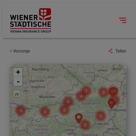
Vorsorge
Teilen
+
-
7
17
3
z6
4
4
9
2
3
4
5
3