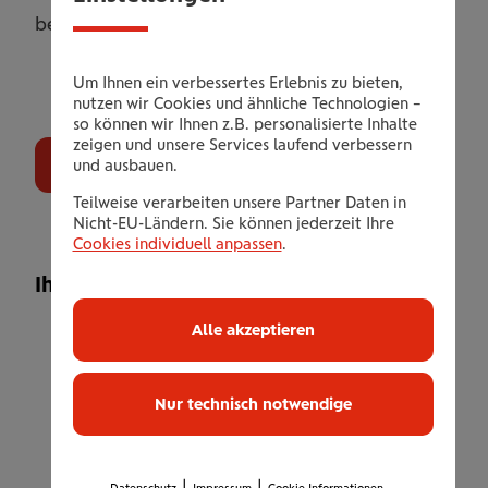
begleiten.
Um Ihnen ein verbessertes Erlebnis zu bieten,
nutzen wir Cookies und ähnliche Technologien –
so können wir Ihnen z.B. personalisierte Inhalte
zeigen und unsere Services laufend verbessern
Gutschein bestellen
und ausbauen.
Teilweise verarbeiten unsere Partner Daten in
Nicht-EU-Ländern. Sie können jederzeit Ihre
Cookies individuell anpassen
.
Ihr Leistungsangebot
EKG-Sensor + Messungen:
Alle akzeptieren
Brustgurtsystem sowie 1 Monat Software-
Nutzung für beliebig viele Messungen
Nur technisch notwendige
einer Person
Interaktiver Health-Coach: Real Time
Rückmeldungen der My Autonom Health
|
|