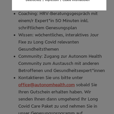
Datenschutz
Impressum
Cookie Informationen
App unterstützen, bestärken und warnen
Coaching: HRV-Beratungsgespräch mit
einem/r Expert*in 50 Minuten inkl.
schriftlichem Genesungsplan
Wissen: wöchentliches, interaktives Jour
Fixe zu Long Covid relevanten
Gesundheitsthemen
Community: Zugang zur Autonom Health
Community zum Austausch mit anderen
Betroffenen und Gesundheitsexpert*innen
Kontaktieren Sie uns bitte unter
office@autonomhealth.com
sobald Sie
Ihren Gutschein erhalten haben. Wir
senden Ihnen dann umgehend Ihr Long
Covid Care Paket zu und nehmen Sie in
unser Genesungsprogramm auf.