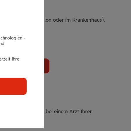
ing
ahl (in der Ordination oder im Krankenhaus).
echnologien –
end
rzeit Ihre
tellen
 COVID-Erkrankung bei einem Arzt Ihrer