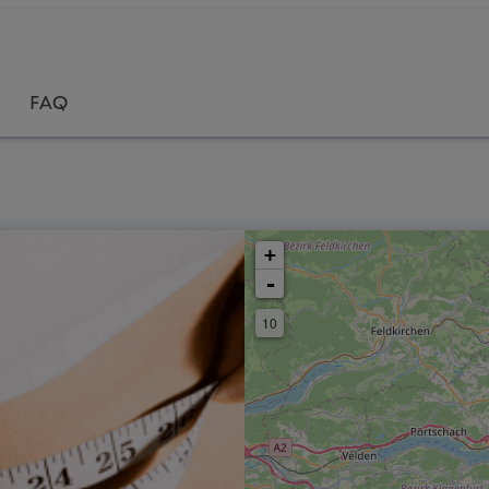
FAQ
+
-
10