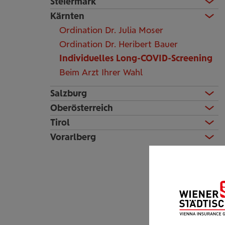
Steiermark
Kärnten
Ordination Dr. Julia Moser
Ordination Dr. Heribert Bauer
Individuelles Long-COVID-Screening
Beim Arzt Ihrer Wahl
Salzburg
Oberösterreich
Tirol
Vorarlberg