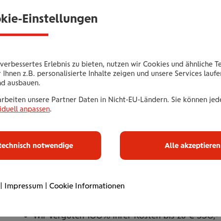
Individuelles Long-COVID-Screen
okie-Einstellungen
Nach einer COVID-Erkrankung bei einem Arzt Ihrer W
Wir vergüten 100% Ihrer Kosten bis zu € 350,-.
verbessertes Erlebnis zu bieten, nutzen wir Cookies und ähnliche T
 Ihnen z.B. personalisierte Inhalte zeigen und unsere Services lauf
nd ausbauen.
arbeiten unsere Partner Daten in Nicht-EU-Ländern. Sie können jede
iduell anpassen
.
Gutschein bes
technisch notwendige
Alle akzeptieren
Ihr Leistungsangebot
|
Impressum
|
Cookie Informationen
Individuelles Long-COVID-Screening nach einer
Wahl (in der Ordination oder im Krankenhaus)
Wir vergüten 100% Ihrer Kosten bis zu € 350,-