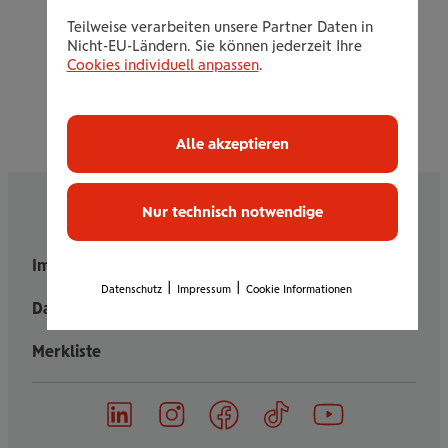
Teilweise verarbeiten unsere Partner Daten in
Nicht-EU-Ländern. Sie können jederzeit Ihre
Cookies individuell anpassen
.
Alle akzeptieren
Nur technisch notwendige
Impressum
Cookies
|
|
Datenschutz
Impressum
Cookie Informationen
Datenschutz
Merkliste
on
on
on
on
on
Follow
Linked
Instagram
Facebook
TikTok
YouTube