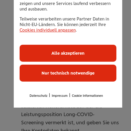
zeigen und unsere Services laufend verbessern
Herzultraschall
und ausbauen.
Ruhe EKG
Teilweise verarbeiten unsere Partner Daten in
Lungenfunktionstest inklusive
Nicht-EU-Ländern. Sie können jederzeit Ihre
Cookies individuell anpassen
.
Sauerstoffsättigung
Ergometrie
Bei Bedarf arterielle Blutgasanalyse
Alle akzeptieren
Befundbesprechung mit eventuellen
Empfehlungen für weitere Behandlungen
und Befundbericht
Nur technisch notwendige
Bitte übermitteln Sie uns den
|
|
Datenschutz
Impressum
Cookie Informationen
angeforderten Gutschein mit der
saldierten Honorarnote auf der die
Leistungsposition Long-COVID-
Screening vermerkt ist, und geben Sie uns
Ihre Kontodaten bekannt.