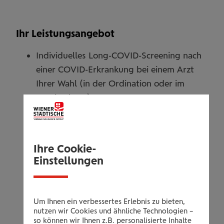
Ihr Leistungsangebot
Individuelles Long-COVID-Screening nach
einer COVID-Erkrankung bei einem Arzt
Ihrer Wahl (in der Ordination oder im
Krankenhaus)
Wir vergüten 100% Ihrer Kosten bis zu €
350,-
Ihre Cookie-
Möglicher Untersuchungsumfang
Einstellungen
(Beispiele):
Ausführliche Anamnese nach
durchgemachter COVID-19 Infektion
Um Ihnen ein verbessertes Erlebnis zu bieten,
Blutuntersuchung inklusive Antikörpertest
nutzen wir Cookies und ähnliche Technologien –
so können wir Ihnen z.B. personalisierte Inhalte
COVID-19