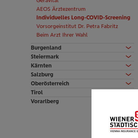
Geravital
AEOS Ärztezentrum
Individuelles Long-COVID-Screening
Vorsorgeinstitut Dr. Petra Fabritz
Beim Arzt Ihrer Wahl
Burgenland
Steiermark
Kärnten
Salzburg
Oberösterreich
Tirol
Vorarlberg