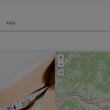
FAQ
+
-
10