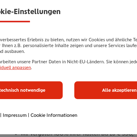
Individuelles Long-COVID-Screen
okie-Einstellungen
Nach einer COVID-Erkrankung bei einem Arzt Ihrer W
Wir vergüten 100% Ihrer Kosten bis zu € 350,-.
verbessertes Erlebnis zu bieten, nutzen wir Cookies und ähnliche T
 Ihnen z.B. personalisierte Inhalte zeigen und unsere Services lauf
nd ausbauen.
arbeiten unsere Partner Daten in Nicht-EU-Ländern. Sie können jede
iduell anpassen
.
Gutschein bes
technisch notwendige
Alle akzeptieren
Ihr Leistungsangebot
|
Impressum
|
Cookie Informationen
Individuelles Long-COVID-Screening nach einer
Wahl (in der Ordination oder im Krankenhaus)
Wir vergüten 100% Ihrer Kosten bis zu € 350,-