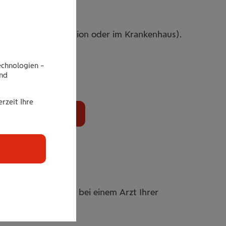
ing
ahl (in der Ordination oder im Krankenhaus).
echnologien –
end
rzeit Ihre
tellen
 COVID-Erkrankung bei einem Arzt Ihrer